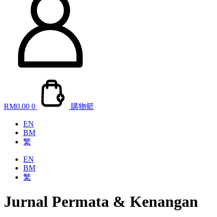
RM
0.00
0
購物籃
EN
BM
繁
EN
BM
繁
Jurnal Permata & Kenangan