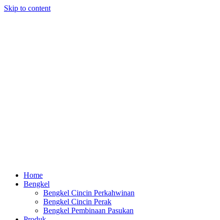
Skip to content
Home
Bengkel
Bengkel Cincin Perkahwinan
Bengkel Cincin Perak
Bengkel Pembinaan Pasukan
Produk