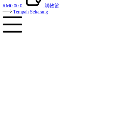
RM
0.00
0
購物籃
Tempah Sekarang