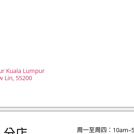
题
关于我们
博客
门店资讯与联系我们
ur Kuala Lumpur
w Lin, 55200
周一至周四：10am–5
si）分店