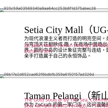
Setia City Mall（
为现代浪漫主义者而打造的明亮空间。
与穹顶天花相映成 趣，在商场中营造
28, Jalan Maju, Taman Pelangi, 80400 
界。圆形中岛的设计象征完整与连结，
Darul Ta'zim
亲手打造属于自己的永恒饰品。
Taman Pelangi（
The Gold Souq @ By The Sea, Commer
作为 ZoCraft 的第一家门店，这间
Sea, Kampung Batu Feringgi, 11100 Ba