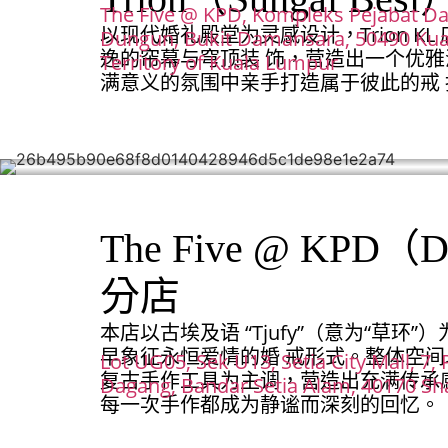
The Five @ KPD, Kompleks Pejabat Da
以现代婚礼殿堂为灵感设计，Trion K
Dungun, Bukit Damansara, 50490 Kua
逸的帘幕与穹顶装 饰，营造出一个优
Territory of Kuala Lumpur
满意义的氛围中亲手打造属于彼此的戒 
The Five @ KPD（D
分店
本店以古埃及语 “Tjufy”（意为“草环
早象征永恒爱情的婚 戒形式。整体空
Lot UG05, Sek U13, Setia City Mall, 7, 
复古手作工具为主调，营造出充满传承
Dagang, Bandar Setia Alam, 40170 Sh
每一次手作都成为静谧而深刻的回忆。