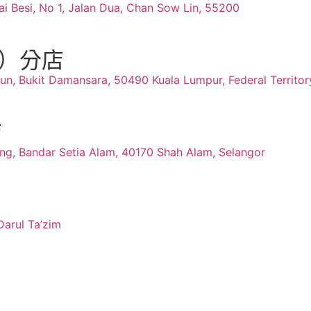
i Besi, No 1, Jalan Dua, Chan Sow Lin, 55200
ra）分店
n, Bukit Damansara, 50490 Kuala Lumpur, Federal Territor
店
gang, Bandar Setia Alam, 40170 Shah Alam, Selangor
Darul Ta’zim