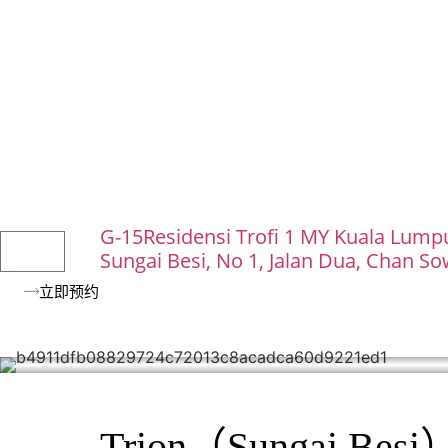
Home
手作工坊
产品系列
相册
常见问
G-15Residensi Trofi 1 MY Kuala Lump
Sungai Besi, No 1, Jalan Dua, Chan So
立即预约
Trion（Sungai Be