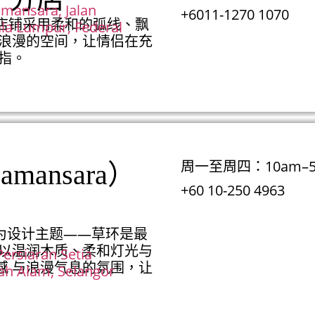
mansara, Jalan
+6011-1270 1070
L 店铺采用柔和的弧线、飘
la Lumpur, Federal
雅浪漫的空间，让情侣在充
指。
周一至周四：10am–5
amansara）
+60 10-250 4963
”）为设计主题——草环是最
间以温润木质、柔和灯光与
Persiaran Setia
感 与浪漫气息的氛围，让
ah Alam, Selangor