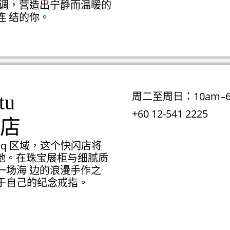
主调，营造出宁静而温暖的
连 结的你。
周二至周日：10am–
tu
+60 12-541 2225
分店
d Souq 区域，这个快闪店将
岸之地。在珠宝展柜与细腻质
一场海 边的浪漫手作之
于自己的纪念戒指。