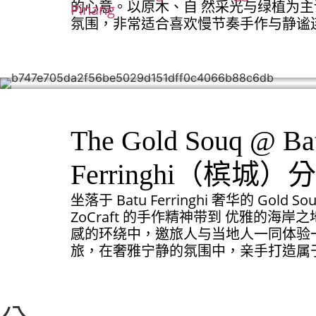
的心意。以原木、自 然采光与绿植为
Pinang
氛围，非常适合喜欢慢节奏手作与静谧
The Gold Souq @ Ba
Ferringhi（槟城）
坐落于 Batu Ferringhi 奢华的 Gol
ZoCraft 的手作精神带到 优雅的海
感的环绕中，邀旅人与当地人一同体验
旅，在奢雅宁静的氛围中，亲手打造属