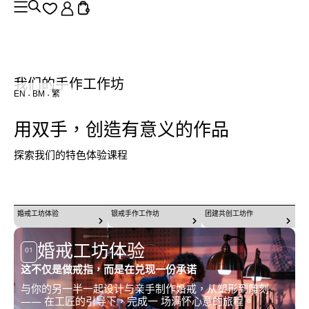
我们的手作工作坊
EN
BM
繁
用双手，创造有意义的作品
探索我们的特色体验课程
婚戒工坊体验
银戒手作工作坊
团建共创工坊作
婚戒工坊体验
01
这不仅是做戒指，而是在兑现一份承诺
与你的另一半一起设计与亲手制作婚戒，从塑形到雕刻
—— 在工匠的引导下，完成一 场满怀心意的旅程。