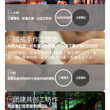
时长
2–3 小时
适合对象
开启你的旅程
立即预约
订婚情侣、新婚夫妻、纪念日庆祝
银戒手作工作坊
02
为两人打造一对有意义的银戒 —— 留下属于你们的回忆
与你的伴侣一起亲手制作一对银戒， 无论是纪念日、生
日，或只是单纯想一起做点特别的事，都再合适不过。
时长
2 小时
适合对象
了解更多
立即预约
想要体验共同创作与连结时刻的情侣
团建共创工坊作
03
用创意打造更紧密的团队