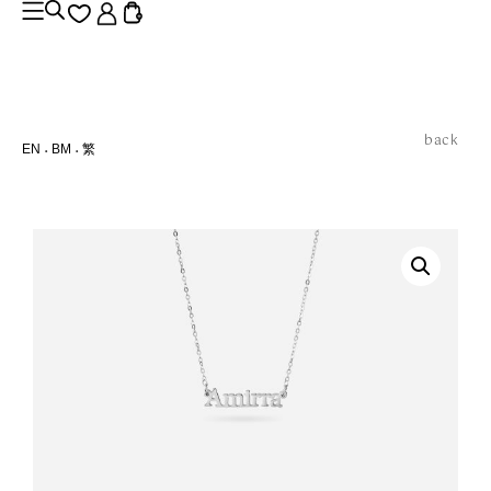
back
EN
BM
繁