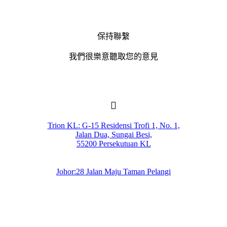
保持聯繫
我們很樂意聽取您的意見
Trion KL: G-15 Residensi Trofi 1, No. 1,
Jalan Dua, Sungai Besi,
55200 Persekutuan KL
Johor:28 Jalan Maju Taman Pelangi