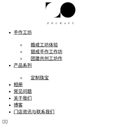
跳
至
主
要
手作工坊
內
容
婚戒工坊体验
银戒手作工作坊
团建共创工坊作
产品系列
定制珠宝
相册
常见问题
关于我们
博客
门店资讯与联系我们